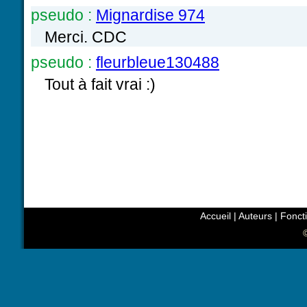
pseudo :
Mignardise 974
Merci. CDC
pseudo :
fleurbleue130488
Tout à fait vrai :)
Accueil
|
Auteurs
|
Fonct