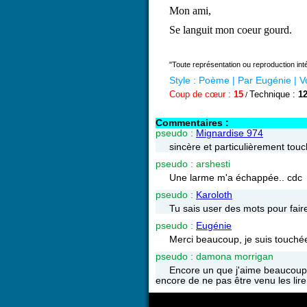
Mon ami,
Se languit mon coeur gourd.
"Toute représentation ou reproduction intég
Style :
Poème
| Par
Eugénie
|
V
Coup de cœur :
15
Technique :
1
/
Commentaires :
pseudo :
Mignardise 974
sincère et particulièrement tou
pseudo : arshesti
Une larme m'a échappée.. cdc
pseudo :
Karoloth
Tu sais user des mots pour fair
pseudo :
Eugénie
Merci beaucoup, je suis touché
pseudo : damona morrigan
Encore un que j'aime beaucoup,
encore de ne pas être venu les lir