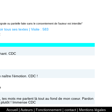
rale ou partielle faite sans le consentement de l'auteur est interdite"
oir tous ses textes
| Visite : 583
2
chant. CDC
e naître l'émotion. CDC !
e
 tes mots me parlent là tout au fond de mon coeur. Pardon
e plutôt ! Immense CDC
Accueil
|
Auteurs
|
Fonctionnement
|
contact
|
Mentions légales