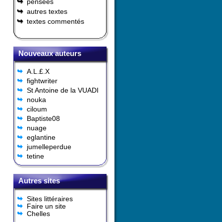
pensées
autres textes
textes commentés
Nouveaux auteurs
A.L.£.X
fightwriter
St Antoine de la VUADI
nouka
ciloum
Baptiste08
nuage
eglantine
jumelleperdue
tetine
Autres sites
Sites littéraires
Faire un site
Chelles