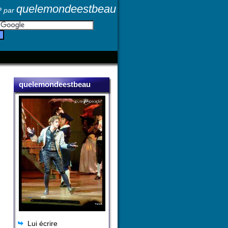
quelemondeestbeau
? par
quelemondeestbeau
Lui écrire