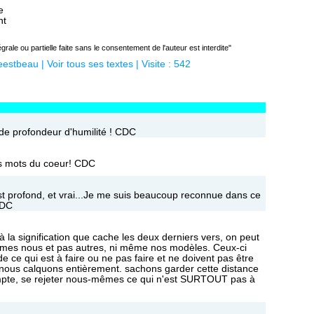
e
nt
rale ou partielle faite sans le consentement de l'auteur est interdite"
eestbeau
|
Voir tous ses textes
| Visite : 542
e profondeur d'humilité ! CDC
es mots du coeur! CDC
st profond, et vrai...Je me suis beaucoup reconnue dans ce
CDC
à la signification que cache les deux derniers vers, on peut
mes nous et pas autres, ni même nos modèles. Ceux-ci
 ce qui est à faire ou ne pas faire et ne doivent pas être
 nous calquons entièrement. sachons garder cette distance
ompte, se rejeter nous-mêmes ce qui n'est SURTOUT pas à