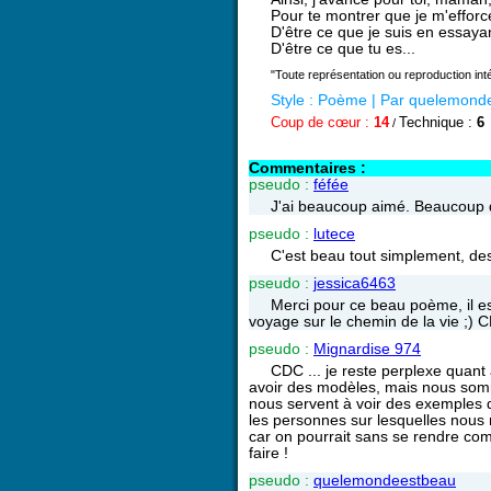
Pour te montrer que je m'efforc
D'être ce que je suis en essaya
D'être ce que tu es...
"Toute représentation ou reproduction intég
Style :
Poème
| Par
quelemond
Coup de cœur :
14
Technique :
6
/
Commentaires :
pseudo :
féfée
J'ai beaucoup aimé. Beaucoup d
pseudo :
lutece
C'est beau tout simplement, d
pseudo :
jessica6463
Merci pour ce beau poème, il e
voyage sur le chemin de la vie ;) 
pseudo :
Mignardise 974
CDC ... je reste perplexe quant 
avoir des modèles, mais nous som
nous servent à voir des exemples de
les personnes sur lesquelles nous
car on pourrait sans se rendre c
faire !
pseudo :
quelemondeestbeau