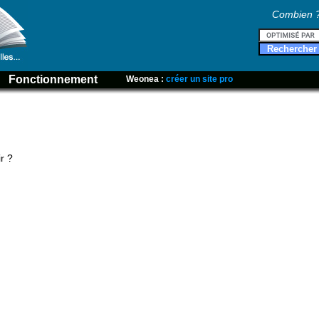
Combien 
Fonctionnement
Weonea :
créer un site pro
r ?
,