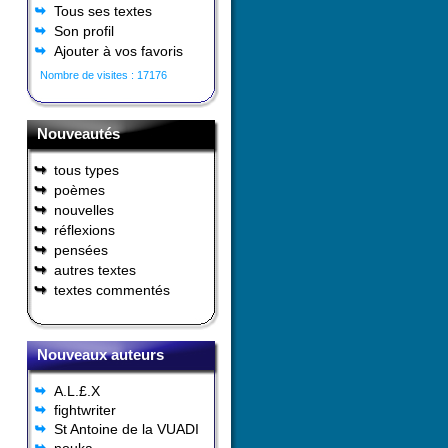
Tous ses textes
Son profil
Ajouter à vos favoris
Nombre de visites : 17176
Nouveautés
tous types
poèmes
nouvelles
réflexions
pensées
autres textes
textes commentés
Nouveaux auteurs
A.L.£.X
fightwriter
St Antoine de la VUADI